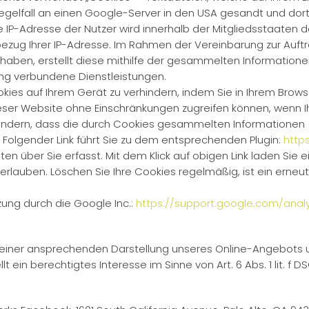
elfall an einen Google-Server in den USA gesandt und dort
ie IP-Adresse der Nutzer wird innerhalb der Mitgliedsstaaten
nbezug Ihrer IP-Adresse. Im Rahmen der Vereinbarung zur Auf
 haben, erstellt diese mithilfe der gesammelten Informatio
zung verbundene Dienstleistungen.
okies auf Ihrem Gerät zu verhindern, indem Sie in Ihrem Brow
dieser Website ohne Einschränkungen zugreifen können, wenn I
indern, dass die durch Cookies gesammelten Informationen (in
Folgender Link führt Sie zu dem entsprechenden Plugin:
http
en über Sie erfasst. Mit dem Klick auf obigen Link laden Sie 
rlauben. Löschen Sie Ihre Cookies regelmäßig, ist ein erneut
zung durch die Google Inc.:
https://support.google.com/anal
 einer ansprechenden Darstellung unseres Online-Angebots un
ein berechtigtes Interesse im Sinne von Art. 6 Abs. 1 lit. f D