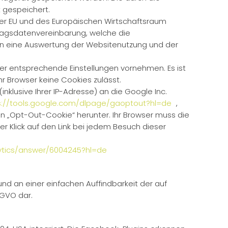
 gespeichert.
 der EU und des Europäischen Wirtschaftsraum
tragsdatenvereinbarung, welche die
nen eine Auswertung der Websitenutzung und der
ser entsprechende Einstellungen vornehmen. Es ist
hr Browser keine Cookies zulässt.
klusive Ihrer IP-Adresse) an die Google Inc.
s://tools.google.com/dlpage/gaoptout?hl=de
,
ein „Opt-Out-Cookie“ herunter. Ihr Browser muss die
er Klick auf den Link bei jedem Besuch dieser
ytics/answer/6004245?hl=de
d an einer einfachen Auffindbarkeit der auf
SGVO dar.