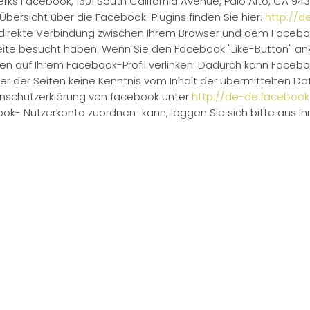
erks Facebook, 1601 South California Avenue, Palo Alto, CA 94
bersicht über die Facebook-Plugins finden Sie hier:
http://d
e direkte Verbindung zwischen Ihrem Browser und dem Faceboo
 Seite besucht haben. Wenn Sie den Facebook "Like-Button" a
eiten auf Ihrem Facebook-Profil verlinken. Dadurch kann Face
eter der Seiten keine Kenntnis vom Inhalt der übermittelten 
tenschutzerklärung von facebook unter
http://de-de.facebook
ok- Nutzerkonto zuordnen kann, loggen Sie sich bitte aus 