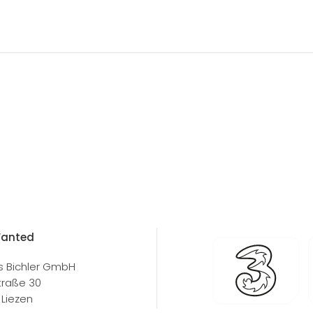
Wanted
s Bichler GmbH
traße 30
Liezen