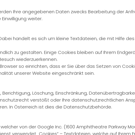
erden Ihre angegebenen Daten zwecks Bearbeitung der Anfrag
Einwilligung weiter.
ei handelt es sich um kleine Textdateien, die mit Hilfe de
dlich zu gestalten. Einige Cookies bleiben auf Ihrem Endgerät
 Besuch wiederzuerkennen.
rowser so einrichten, dass er Sie über das Setzen von Cookies 
nalität unserer Website eingeschränkt sein.
, Berichtigung, Löschung, Einschränkung, Datenübertragbarke
schutzrecht verstößt oder Ihre datenschutzrechtlichen Anspr
en. In Österreich ist dies die Datenschutzbehörde.
, welcher von der Google Inc. (1600 Amphitheatre Parkway Mo
ienst verwendet „Cookies“ – Textdateien, welche auf Ihrem E